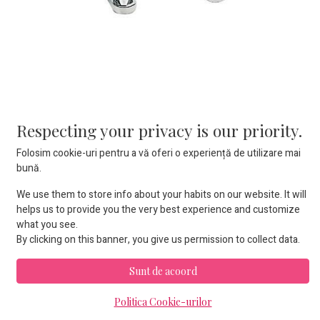
Tachet American model
Respecting your privacy is our priority.
Folosim cookie-uri pentru a vă oferi o experiență de utilizare mai
0,00
lei
bună.
We use them to store info about your habits on our website. It will
helps us to provide you the very best experience and customize
what you see.
Adaugă în coș
By clicking on this banner, you give us permission to collect data.
Sunt de acoord
Adaugă la favorite
Politica Cookie-urilor
Termeni și condiții